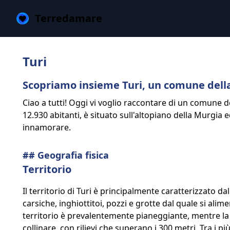
Terredamare
Turi
Scopriamo insieme Turi, un comune dell
Ciao a tutti! Oggi vi voglio raccontare di un comune del
12.930 abitanti, è situato sull'altopiano della Murgia 
innamorare.
## Geografia fisica
Territorio
Il territorio di Turi è principalmente caratterizzato da
carsiche, inghiottitoi, pozzi e grotte dal quale si ali
territorio è prevalentemente pianeggiante, mentre la r
collinare, con rilievi che superano i 300 metri. Tra i 