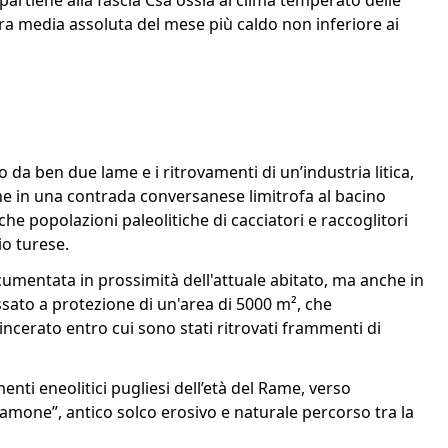
partiene alla fascia Csa ossia al clima temperato delle
ra media assoluta del mese più caldo non inferiore ai
 da ben due lame e i ritrovamenti di un’industria litica,
mone in una contrada conversanese limitrofa al bacino
che popolazioni paleolitiche di cacciatori e raccoglitori
o turese.
cumentata in prossimità dell'attuale abitato, ma anche in
ssato a protezione di un'area di 5000 m², che
incerato entro cui sono stati ritrovati frammenti di
ti eneolitici pugliesi dell’età del Rame, verso
“Lamone”, antico solco erosivo e naturale percorso tra la