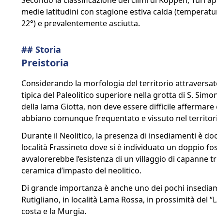
Secondo la classificazione dei climi di Köppen, Turi ap
medie latitudini con stagione estiva calda (temperatu
22°) e prevalentemente asciutta.
## Storia
Preistoria
Considerando la morfologia del territorio attraversato
tipica del Paleolitico superiore nella grotta di S. Si
della lama Giotta, non deve essere difficile affermare 
abbiano comunque frequentato e vissuto nel territori
Durante il Neolitico, la presenza di insediamenti è do
località Frassineto dove si è individuato un doppio fo
avvalorerebbe l’esistenza di un villaggio di capanne tr
ceramica d’impasto del neolitico.
Di grande importanza è anche uno dei pochi insediamen
Rutigliano, in località Lama Rossa, in prossimità del 
costa e la Murgia.