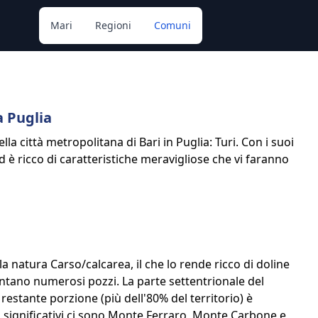
Mari
Regioni
Comuni
a Puglia
la città metropolitana di Bari in Puglia: Turi. Con i suoi
ed è ricco di caratteristiche meravigliose che vi faranno
lla natura Carso/calcarea, il che lo rende ricco di doline
mentano numerosi pozzi. La parte settentrionale del
estante porzione (più dell'80% del territorio) è
più significativi ci sono Monte Ferraro, Monte Carbone e