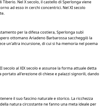
di Tiberio. Nel X secolo, il castello di Sperlonga viene
orno ad esso in cerchi concentrici. Nel XI secolo
te.
istamento per la difesa costiera, Sperlonga subì
o Impero ottomano Ariadeno Barbarossa saccheggiò la
 fece un'altra incursione, di cui si ha memoria nel poema
I secolo al XIX secolo e assunse la forma attuale detta
 portato all'erezione di chiese e palazzi signorili, dando
nere il suo fascino naturale e storico. La ricchezza
za della natura circostante ne fanno una meta ideale per