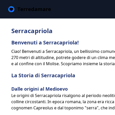
Terredamare
Serracapriola
Benvenuti a Serracapriola!
Ciao! Benvenuti a Serracapriola, un bellissimo comune d
270 metri di altitudine, potrete godere di un clima me
e al confine con il Molise. Scopriamo insieme la storia
La Storia di Serracapriola
Dalle origini al Medioevo
Le origini di Serracapriola risalgono al periodo neolit
colline circostanti. In epoca romana, la zona era ricca 
cognomen Capreolus e dal toponimo "serra", che indic