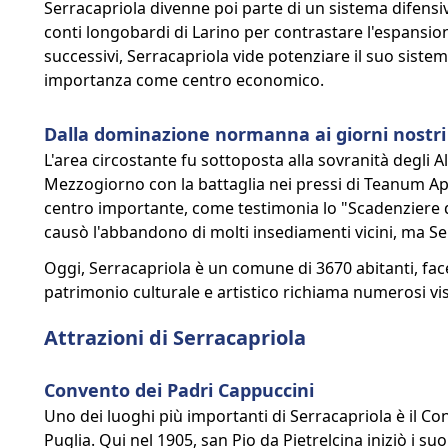
Serracapriola divenne poi parte di un sistema difensi
conti longobardi di Larino per contrastare l'espansione
successivi, Serracapriola vide potenziare il suo sistem
importanza come centro economico.
Dalla dominazione normanna ai giorni nostri
L'area circostante fu sottoposta alla sovranità degli A
Mezzogiorno con la battaglia nei pressi di Teanum Apul
centro importante, come testimonia lo "Scadenziere di
causò l'abbandono di molti insediamenti vicini, ma S
Oggi, Serracapriola è un comune di 3670 abitanti, fac
patrimonio culturale e artistico richiama numerosi vis
Attrazioni di Serracapriola
Convento dei Padri Cappuccini
Uno dei luoghi più importanti di Serracapriola è il Co
Puglia. Qui nel 1905, san Pio da Pietrelcina iniziò i suoi