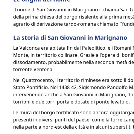
Il nome di San Giovanni in Marignano richiama San Giov
della prima chiesa del borgo risalente alla prima met
agrario di derivazione tardo-romana chiamato ''fundus
La storia di San Giovanni in Marignano
La Valconca era abitata fin dal Paleolitico, e i Rom
Monte, in territorio collinare. Grazie all'opera di bon
dissodamento, probabilmente nella seconda metà del XII
torrente Ventena.
Nel Quattrocento, il territorio riminese era sotto il d
Stato Pontificio. Nel 1438-42, Sigismondo Pandolfo Mal
intervenendo anche a San Giovanni in Marignano, dot
torrioni e due torri portaie dotate di ponte levatoio.
Le mura del borgo fortificato sono ancora oggi largame
presenti in diversi punti del paese, come la torre cam
nella parte a nord-est della città e in alcuni superstiti