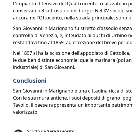
L'impianto difensivo del Quattrocento, realizzato in p
conservati nel sottosuolo del borgo. Nel XV secolo so
ancora nell'Ottocento, nella strada principale, sono pre
San Giovanni in Marignano fu stretto d'assedio senza 
controllo di Venezia, e, infeudato ai duchi di Urbino
restandovi fino al 1859, ad eccezione del breve perio
Nel 1897 si ha la scissione dell'appodiato di Cattolic
le due ben distinte economie: quella marinara (poi anch
industriale) di San Giovanni.
Conclusioni
San Giovanni in Marignano è una cittadina ricca di stor
Con le sue mura antiche, i suoi depositi di grano ipogei
Tavollo, il paese rappresenta un importante patrimoni
valorizzato.
Scritto da
Sara Esposito