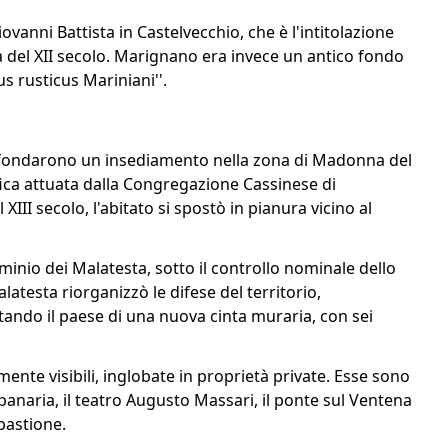
anni Battista in Castelvecchio, che è l'intitolazione
à del XII secolo. Marignano era invece un antico fondo
 rusticus Mariniani''.
ani fondarono un insediamento nella zona di Madonna del
ifica attuata dalla Congregazione Cassinese di
I secolo, l'abitato si spostò in pianura vicino al
ominio dei Malatesta, sotto il controllo nominale dello
atesta riorganizzò le difese del territorio,
ando il paese di una nuova cinta muraria, con sei
nte visibili, inglobate in proprietà private. Esse sono
panaria, il teatro Augusto Massari, il ponte sul Ventena
 bastione.