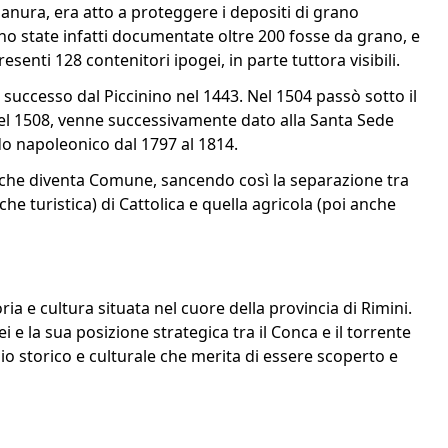
ianura, era atto a proteggere i depositi di grano
no state infatti documentate oltre 200 fosse da grano, e
senti 128 contenitori ipogei, in parte tuttora visibili.
successo dal Piccinino nel 1443. Nel 1504 passò sotto il
 nel 1508, venne successivamente dato alla Santa Sede
do napoleonico dal 1797 al 1814.
a, che diventa Comune, sancendo così la separazione tra
e turistica) di Cattolica e quella agricola (poi anche
ia e cultura situata nel cuore della provincia di Rimini.
 e la sua posizione strategica tra il Conca e il torrente
o storico e culturale che merita di essere scoperto e