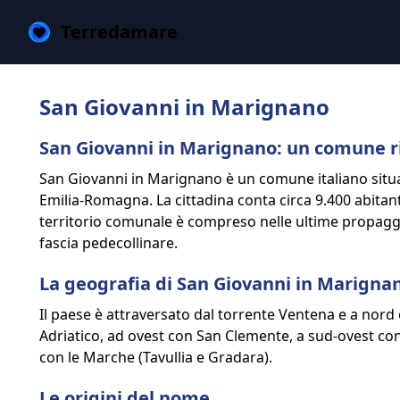
Terredamare
San Giovanni in Marignano
San Giovanni in Marignano: un comune ric
San Giovanni in Marignano è un comune italiano situato
Emilia-Romagna. La cittadina conta circa 9.400 abitanti 
territorio comunale è compreso nelle ultime propaggi
fascia pedecollinare.
La geografia di San Giovanni in Marigna
Il paese è attraversato dal torrente Ventena e a nord
Adriatico, ad ovest con San Clemente, a sud-ovest co
con le Marche (Tavullia e Gradara).
Le origini del nome