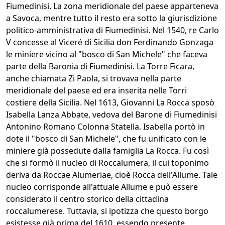
Fiumedinisi. La zona meridionale del paese apparteneva
a Savoca, mentre tutto il resto era sotto la giurisdizione
politico-amministrativa di Fiumedinisi. Nel 1540, re Carlo
V concesse al Viceré di Sicilia don Ferdinando Gonzaga
le miniere vicino al "bosco di San Michele" che faceva
parte della Baronia di Fiumedinisi. La Torre Ficara,
anche chiamata Zi Paola, si trovava nella parte
meridionale del paese ed era inserita nelle Torri
costiere della Sicilia. Nel 1613, Giovanni La Rocca sposò
Isabella Lanza Abbate, vedova del Barone di Fiumedinisi
Antonino Romano Colonna Statella. Isabella portò in
dote il "bosco di San Michele", che fu unificato con le
miniere già possedute dalla famiglia La Rocca. Fu così
che si formò il nucleo di Roccalumera, il cui toponimo
deriva da Roccae Alumeriae, cioè Rocca dell'Allume. Tale
nucleo corrisponde all'attuale Allume e può essere
considerato il centro storico della cittadina
roccalumerese. Tuttavia, si ipotizza che questo borgo
esistesse già prima del 1610, essendo presente