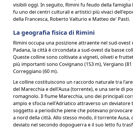
visibili oggi. In seguito, Rimini fu feudo della famigl
fu uno dei centri culturali e artistici più vivaci dell'e
della Francesca, Roberto Valturio e Matteo de' Pasti.
La geografia fisica di Rimini
Rimini occupa una posizione attraente nel sud-ovest 
Padana, la città è circondata a sud-ovest da basse col
Queste colline sono coltivate a vigneti, oliveti e frutte
più importanti sono Covignano (153 m), Vergiano (81 
Correggiano (60 m).
Le colline costituiscono un raccordo naturale tra l'area
del Marecchia e dell'Ausa (torrente), e una serie di po
romagnolo. Il fiume Marecchia, uno dei principali cors
ampio e sfocia nell'Adriatico attraverso un deviatore 
soggetto a periodiche piene che potevano provocare i
a nord della città. Allo stesso modo, il torrente Ausa, c
deviato nel secondo dopoguerra e il suo letto fu tra