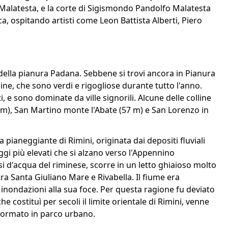
ia Malatesta, e la corte di Sigismondo Pandolfo Malatesta
poca, ospitando artisti come Leon Battista Alberti, Piero
della pianura Padana. Sebbene si trovi ancora in Pianura
line, che sono verdi e rigogliose durante tutto l'anno.
ti, e sono dominate da ville signorili. Alcune delle colline
m), San Martino monte l'Abate (57 m) e San Lorenzo in
 pianeggiante di Rimini, originata dai depositi fluviali
ggi più elevati che si alzano verso l'Appennino
i d'acqua del riminese, scorre in un letto ghiaioso molto
tra Santa Giuliano Mare e Rivabella. Il fiume era
nondazioni alla sua foce. Per questa ragione fu deviato
he costituì per secoli il limite orientale di Rimini, venne
sformato in parco urbano.