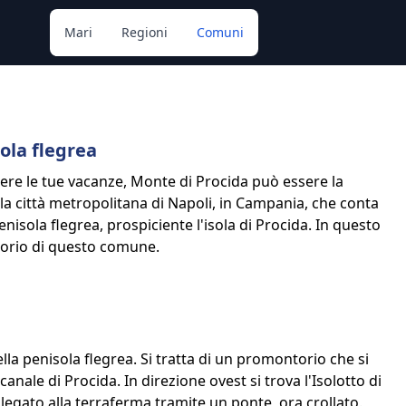
Mari
Regioni
Comuni
ola flegrea
orrere le tue vacanze, Monte di Procida può essere la
lla città metropolitana di Napoli, in Campania, che conta
enisola flegrea, prospiciente l'isola di Procida. In questo
rritorio di questo comune.
la penisola flegrea. Si tratta di un promontorio che si
canale di Procida. In direzione ovest si trova l'Isolotto di
legato alla terraferma tramite un ponte, ora crollato.