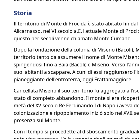
Storia
Il territorio di Monte di Procida è stato abitato fin d
Alicarnasso, nel VI secolo a.C. l'attuale Monte di Proci
questo per secoli venne chiamato Monte Cumano.
Dopo la fondazione della colonia di Miseno (Bacoli), 
territorio tanto da assumere il nome di Monte Miseno.
spingendosi fino a Baia (Bacoli) e Miseno. Verso l'ann
suoi abitanti a scappare. Alcuni di essi raggiunsero l'i
pianeggiante dell'entroterra, oggi Frattamaggiore.
Cancellata Miseno il suo territorio fu aggregato all'iso
stato di completo abbandono. Il monte si era ricoper
metà del XV secolo Re Ferdinando I di Napoli aveva des
colonizzazione e ripopolamento iniziò solo nel XVII s
presenza sul Monte.
Con il tempo si procedette al disboscamento graduale e s