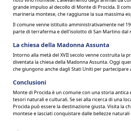
noto vino montese. L'allevamento degli animali da cort
grande impulso al decollo di Monte di Procida. Il comm
marineria montese, che raggiunse la sua massima esp
Il comune venne istituito amministrativamente nel 1
parte di terraferma e dell'isolotto di San Martino dal
La chiesa della Madonna Assunta
Intorno alla metà del XVII secolo venne costruita la 
diventata la chiesa della Madonna Assunta. Oggi quest
che giungono anche dagli Stati Uniti per partecipare a
Conclusioni
Monte di Procida è un comune con una storia antica e 
tesori naturali e culturali. Se sei alla ricerca di una 
Procida può essere la destinazione giusta. Visita la 
montese e lasciati conquistare dalle bellezze naturali 