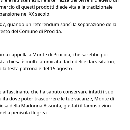
ile e la sistemazione a terrazza dei terreni diedero un
ercio di questi prodotti diede vita alla tradizionale
ansione nel XX secolo.
907, quando un referendum sancì la separazione della
 resto del Comune di Procida.
prima cappella a Monte di Procida, che sarebbe poi
a chiesa è molto ammirata dai fedeli e dai visitatori,
lla festa patronale del 15 agosto.
affascinante che ha saputo conservare intatti i suoi
località dove poter trascorrere le tue vacanze, Monte di
chiesa della Madonna Assunta, gustati il famoso vino
della penisola flegrea.