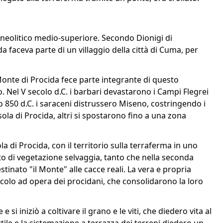
al neolitico medio-superiore. Secondo Dionigi di
da faceva parte di un villaggio della città di Cuma, per
Monte di Procida fece parte integrante di questo
 Nel V secolo d.C. i barbari devastarono i Campi Flegrei
o 850 d.C. i saraceni distrussero Miseno, costringendo i
sola di Procida, altri si spostarono fino a una zona
la di Procida, con il territorio sulla terraferma in uno
to di vegetazione selvaggia, tanto che nella seconda
tinato "il Monte" alle cacce reali. La vera e propria
ecolo ad opera dei procidani, che consolidarono la loro
i iniziò a coltivare il grano e le viti, che diedero vita al