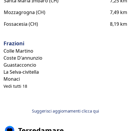
Santa Maria Imbaro (CH)
7,25 km
Mozzagrogna (CH)
7,49 km
Fossacesia (CH)
8,19 km
Frazioni
Colle Martino
Coste D'annunzio
Guastacconcio
La Selva-civitella
Monaci
Vedi tutti 18
Suggerisci aggiornamenti clicca qui
Terredamare