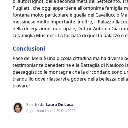
di autori ignoti della seconda metà del Settecento. Tra 
Pugliatti, che oggi appartiene all'omonima famiglia ma
fontana molto particolare è quella del Cavalluccio Mar
messinese molto importante. Inoltre, il Palazzo Ilacqu
della delegazione municipale, Dottor Antonio Giacomo 
la famiglia Musmeci. La facciata di questo palazzo è 
Conclusioni
Pace del Mela è una piccola cittadina ma ha diverse bel
testimonianze benedettine e la Battaglia di Nauloco l
paesaggistico le montagne che la circondano sono u
tranquillo dove rilassarvi e godere della bellezza della 
trovare!
Scritto da
Laura De Luca
Aggiornato Lunedì 20 Giu 2022