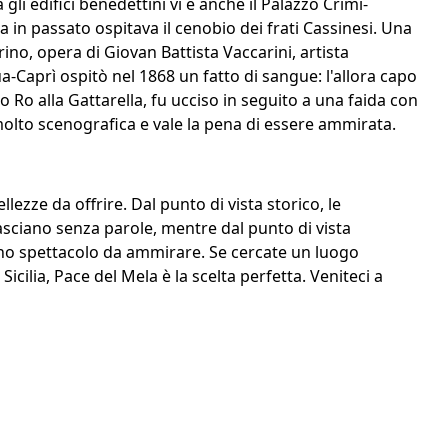
gli edifici benedettini vi è anche il Palazzo Crimi-
 in passato ospitava il cenobio dei frati Cassinesi. Una
ino, opera di Giovan Battista Vaccarini, artista
a-Caprì ospitò nel 1868 un fatto di sangue: l'allora capo
Ro alla Gattarella, fu ucciso in seguito a una faida con
molto scenografica e vale la pena di essere ammirata.
lezze da offrire. Dal punto di vista storico, le
asciano senza parole, mentre dal punto di vista
no spettacolo da ammirare. Se cercate un luogo
Sicilia, Pace del Mela è la scelta perfetta. Veniteci a