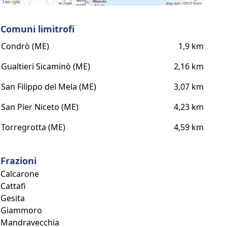
Comuni limitrofi
Condrò (ME)
1,9 km
Gualtieri Sicaminò (ME)
2,16 km
San Filippo del Mela (ME)
3,07 km
San Pier Niceto (ME)
4,23 km
Torregrotta (ME)
4,59 km
Frazioni
Calcarone
Cattafi
Gesita
Giammoro
Mandravecchia