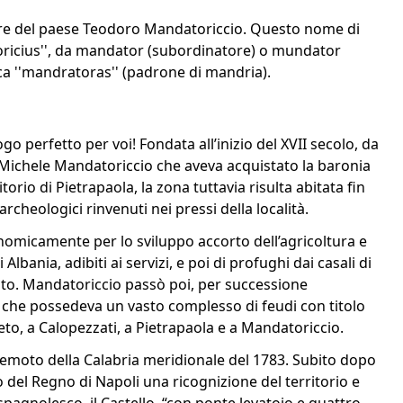
tore del paese Teodoro Mandatoriccio. Questo nome di
toricius'', da mandator (subordinatore) o mundator
eca ''mandratoras'' (padrone di mandria).
go perfetto per voi! Fondata all’inizio del XVII secolo, da
 Michele Mandatoriccio che aveva acquistato la baronia
orio di Pietrapaola, la zona tuttavia risulta abitata fin
cheologici rinvenuti nei pressi della località.
nomicamente per lo sviluppo accorto dell’agricoltura e
bania, adibiti ai servizi, e poi di profughi dai casali di
oto. Mandatoriccio passò poi, per successione
, che possedeva un vasto complesso di feudi con titolo
eto, a Calopezzati, a Pietrapaola e a Mandatoriccio.
rremoto della Calabria meridionale del 1783. Subito dopo
 del Regno di Napoli una ricognizione del territorio e