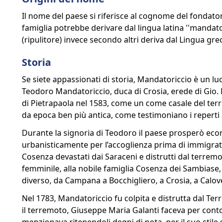
Il nome del paese si riferisce al cognome del fonda
famiglia potrebbe derivare dal lingua latina ''manda
(ripulitore) invece secondo altri deriva dal Lingua gr
Storia
Se siete appassionati di storia, Mandatoriccio è un luo
Teodoro Mandatoriccio, duca di Crosia, erede di Gio.
di Pietrapaola nel 1583, come un come casale del territ
da epoca ben più antica, come testimoniano i reperti ar
Durante la signoria di Teodoro il paese prosperò eco
urbanisticamente per l’accoglienza prima di immigrati Al
Cosenza devastati dai Saraceni e distrutti dal terrem
femminile, alla nobile famiglia Cosenza dei Sambiase
diverso, da Campana a Bocchigliero, a Crosia, a Calov
Nel 1783, Mandatoriccio fu colpita e distrutta dal Te
il terremoto, Giuseppe Maria Galanti faceva per conto