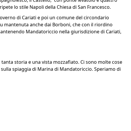
spagnolesco, il Castello, “con ponte levatoio e quattro
ripete lo stile Napoli della Chiesa di San Francesco.
overno di Cariati e poi un comune del circondario
 fu mantenuta anche dai Borboni, che con il riordino
mantenendo Mandatoriccio nella giurisdizione di Cariati,
anta storia e una vista mozzafiato. Ci sono molte cose
lax sulla spiaggia di Marina di Mandatoriccio. Speriamo di