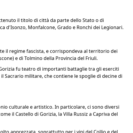
enuto il titolo di città da parte dello Stato o di
sca d'Isonzo, Monfalcone, Grado e Ronchi dei Legionari.
te il regime fascista, e corrispondeva al territorio dei
cone) e di Tolmino della Provincia del Friuli.
izia fu teatro di importanti battaglie tra gli eserciti
 il Sacrario militare, che contiene le spoglie di decine di
io culturale e artistico. In particolare, ci sono diversi
ome il Castello di Gorizia, la Villa Russiz a Capriva del
lto apprezzata, soprattutto per i vini del Collio e del