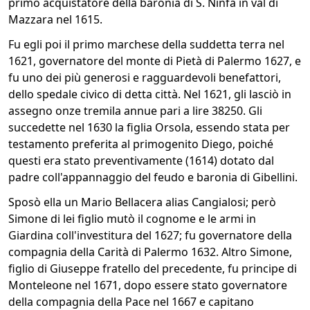
primo acquistatore della baronia di S. Ninfa in val di
Mazzara nel 1615.
Fu egli poi il primo marchese della suddetta terra nel
1621, governatore del monte di Pietà di Palermo 1627, e
fu uno dei più generosi e ragguardevoli benefattori,
dello spedale civico di detta città. Nel 1621, gli lasciò in
assegno onze tremila annue pari a lire 38250. Gli
succedette nel 1630 la figlia Orsola, essendo stata per
testamento preferita al primogenito Diego, poiché
questi era stato preventivamente (1614) dotato dal
padre coll'appannaggio del feudo e baronia di Gibellini.
Sposò ella un Mario Bellacera alias Cangialosi; però
Simone di lei figlio mutò il cognome e le armi in
Giardina coll'investitura del 1627; fu governatore della
compagnia della Carità di Palermo 1632. Altro Simone,
figlio di Giuseppe fratello del precedente, fu principe di
Monteleone nel 1671, dopo essere stato governatore
della compagnia della Pace nel 1667 e capitano