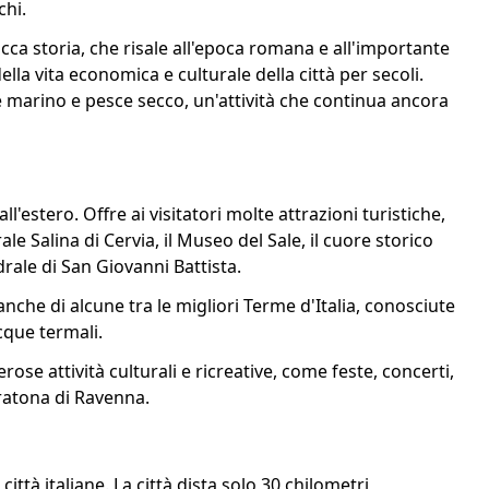
chi.
icca storia, che risale all'epoca romana e all'importante
della vita economica e culturale della città per secoli.
 marino e pesce secco, un'attività che continua ancora
ll'estero. Offre ai visitatori molte attrazioni turistiche,
ale Salina di Cervia, il Museo del Sale, il cuore storico
drale di San Giovanni Battista.
anche di alcune tra le migliori Terme d'Italia, conosciute
acque termali.
se attività culturali e ricreative, come feste, concerti,
aratona di Ravenna.
città italiane. La città dista solo 30 chilometri