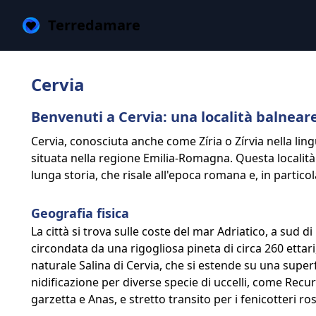
Terredamare
Cervia
Benvenuti a Cervia: una località balnear
Cervia, conosciuta anche come Zíria o Zírvia nella li
situata nella regione Emilia-Romagna. Questa località
lunga storia, che risale all'epoca romana e, in particol
Geografia fisica
La città si trova sulle coste del mar Adriatico, a sud d
circondata da una rigogliosa pineta di circa 260 ettari
naturale Salina di Cervia, che si estende su una superf
nidificazione per diverse specie di uccelli, come Re
garzetta e Anas, e stretto transito per i fenicotteri ros