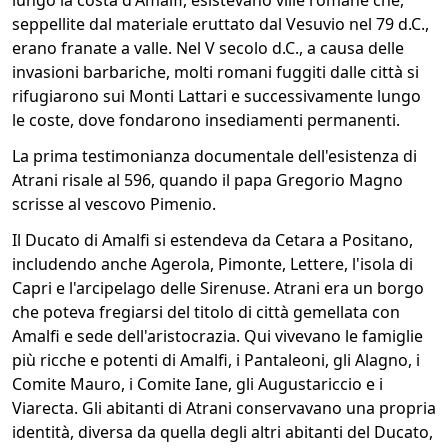
lungo la costa d'Amalfi, esistevano ville romane che,
seppellite dal materiale eruttato dal Vesuvio nel 79 d.C.,
erano franate a valle. Nel V secolo d.C., a causa delle
invasioni barbariche, molti romani fuggiti dalle città si
rifugiarono sui Monti Lattari e successivamente lungo
le coste, dove fondarono insediamenti permanenti.
La prima testimonianza documentale dell'esistenza di
Atrani risale al 596, quando il papa Gregorio Magno
scrisse al vescovo Pimenio.
Il Ducato di Amalfi si estendeva da Cetara a Positano,
includendo anche Agerola, Pimonte, Lettere, l'isola di
Capri e l'arcipelago delle Sirenuse. Atrani era un borgo
che poteva fregiarsi del titolo di città gemellata con
Amalfi e sede dell'aristocrazia. Qui vivevano le famiglie
più ricche e potenti di Amalfi, i Pantaleoni, gli Alagno, i
Comite Mauro, i Comite Iane, gli Augustariccio e i
Viarecta. Gli abitanti di Atrani conservavano una propria
identità, diversa da quella degli altri abitanti del Ducato,