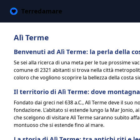
Terredamare
Alì Terme
Benvenuti ad Alì Terme: la perla della cos
Se sei alla ricerca di una meta per le tue prossime 
comune di 2321 abitanti si trova nella città metropolit
coloro che vogliono scoprire la bellezza della costa sic
Il territorio di Alì Terme: dove montagn
Fondato dai greci nel 638 a.C., Alì Terme deve il suo
fondazione. L'abitato si estende lungo la Mar Jonio, ai 
che scelgono di visitare Alì Terme saranno subito affas
montuoso che si estende fino al mare.
La storia di Alì Terme: tra antichi riti e 