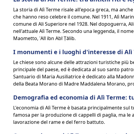
La storia di Alì Terme risale all'epoca greca, ma anch
che hanno reso celebre il comune. Nel 1911, Alì Ma
comune di Ali Superiore nel 1928. Nel dopoguerra, Al
nell'attuale Alì Terme. Secondo una leggenda, il nome
Maometto, ʿAlī ibn Abī Ṭālib.
I monumenti e i luoghi d'interesse di Alì
Le chiese sono alcune delle attrazioni turistiche più be
principale del paese, ed è dedicata al suo santo patrono
Santuario di Maria Ausiliatrice è dedicato alla Madonna
della Beata Morano di Madre Maddalena Morano, proc
Demografia ed economia di Alì Terme: tu
L'economia di Alì Terme è basata principalmente sul tur
famosa per la produzione di cappelli di paglia, ma le
lavorazione del rame e del ferro battuto.