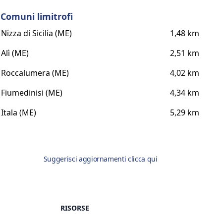
Comuni limitrofi
Nizza di Sicilia (ME)
1,48 km
Alì (ME)
2,51 km
Roccalumera (ME)
4,02 km
Fiumedinisi (ME)
4,34 km
Itala (ME)
5,29 km
Suggerisci aggiornamenti clicca qui
RISORSE